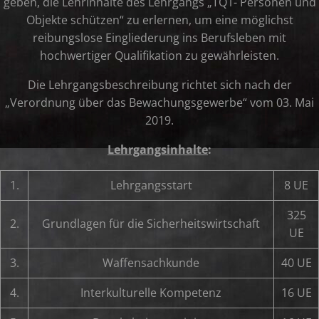
geben, die Lehrinhalte des Lehrgangs „TQ1- Personen und
Objekte schützen“ zu erlernen, um eine möglichst
reibungslose Eingliederung ins Berufsleben mit
hochwertiger Qualifikation zu gewährleisten.
Die Lehrgangsbeschreibung richtet sich nach der
„Verordnung über das Bewachungsgewerbe“ vom 03. Mai
2019.
Lehrgangsinhalte
:
1.
Lehrgangsstart
8 UE
325
2.
Grundlagen für die Sicherheitswirtschaft
UE
3.
Waffensachkunde
40 UE
4.
Interkulturelle Kompetenz
16 UE