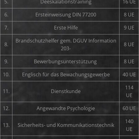
5.
Deeskalationstraining
16 UE
6.
Ersteinweisung DIN 77200
8 UE
7.
Erste Hilfe
9 UE
Brandschutzhelfer gem. DGUV Information
8.
8 UE
203-
9.
Bewerbungsunterstützung
8 UE
10.
Englisch für das Bewachungsgewerbe
40 UE
114
11.
Dienstkunde
UE
12.
Angewandte Psychologie
60 UE
140
13.
Sicherheits- und Kommunikationstechnik
UE